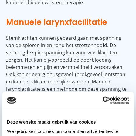
kinderen bieden wij stemtherapie.
Manuele larynxfacilitatie
Stemklachten kunnen gepaard gaan met spanning
van de spieren in en rond het strottenhoofd. De
verhoogde spierspanning kan voor veel klachten
zorgen. Het kan bijvoorbeeld de doorbloeding
belemmeren en pijn en vermoeidheid veroorzaken.
Ook kan er een ‘globusgevoel’ (brokgevoel) ontstaan
en kan het slikken moeilijker worden. Manuele
larynxfacilitatie is een methode om deze spanning te
verminderen. Door massage en ‘manipulatie’ raken
deze spieren meer ontspannen. Onze logopedisten
Marieke Bögemann en Annelot Sipkes
zijn
gespecialiseerd in deze techniek. De behandeling kan
Deze website maakt gebruik van cookies
direct al vermindering van de klachten geven, zoals
We gebruiken cookies om content en advertenties te
een verbeterde stemkwaliteit, makkelijker slikken en