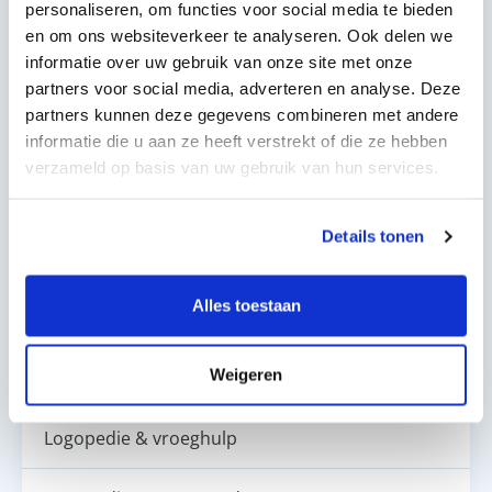
personaliseren, om functies voor social media te bieden
verdwijning van het globusgevoel.
en om ons websiteverkeer te analyseren. Ook delen we
informatie over uw gebruik van onze site met onze
partners voor social media, adverteren en analyse. Deze
Neem vrijblijvend contact op
partners kunnen deze gegevens combineren met andere
informatie die u aan ze heeft verstrekt of die ze hebben
verzameld op basis van uw gebruik van hun services.
Onze specialisaties
Details tonen
Spraak- en taalontwikkeling
Alles toestaan
Afwijkende mondgewoonten (OMFT)
Weigeren
Preverbale logopedie (eet- en drinkproblemen)
Logopedie & vroeghulp