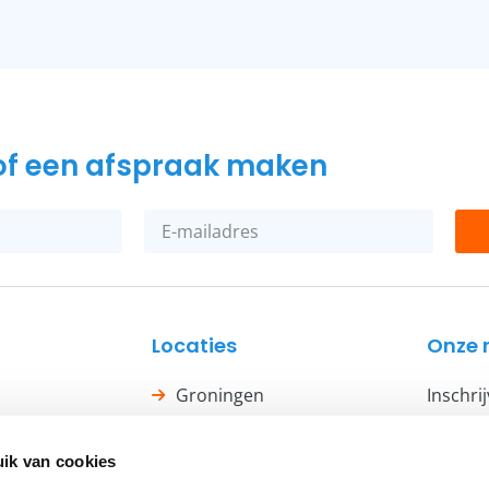
n of een afspraak maken
Locaties
Onze 
Groningen
Inschri
ijze
Assen
ik van cookies
Insc