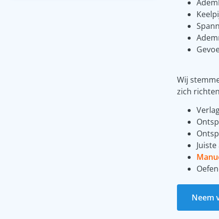
Ademh
Keelpi
Spanni
Ademn
Gevoel
Wij stemme
zich richte
Verla
Ontsp
Ontsp
Juist
Manue
Oefen
Neem vr