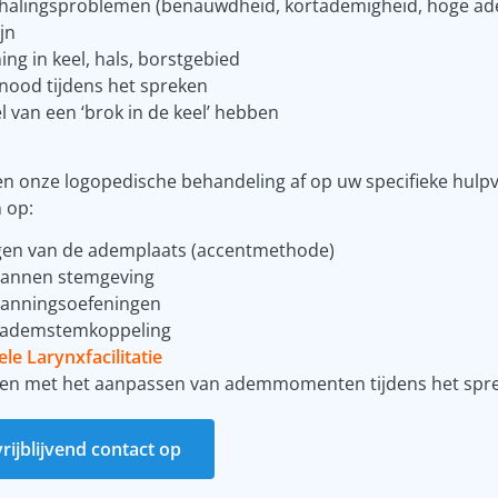
alingsproblemen (benauwdheid, kortademigheid, hoge adem
jn
ng in keel, hals, borstgebied
ood tijdens het spreken
 van een ‘brok in de keel’ hebben
n onze logopedische behandeling af op uw specifieke hulp
n op:
gen van de ademplaats (accentmethode)
annen stemgeving
anningsoefeningen
e ademstemkoppeling
le Larynxfacilitatie
en met het aanpassen van ademmomenten tijdens het spr
ijblijvend contact op