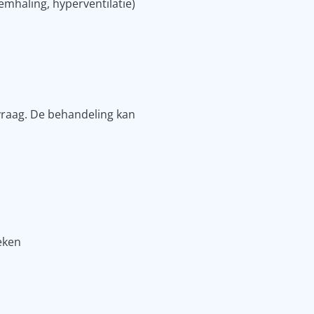
haling, hyperventilatie)
vraag. De behandeling kan
eken