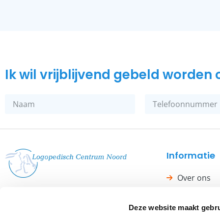
Ik wil vrijblijvend gebeld worde
Informatie
Over ons
Logopedie topzorg in Groningen
Onze werkw
en Assen.
Deze website maakt gebru
Kwaliteit