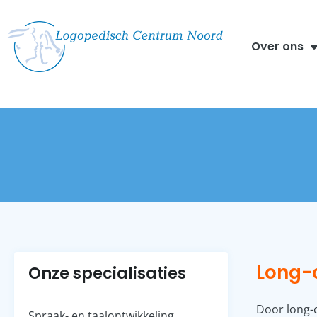
Over ons
Long-
Onze specialisaties
Door long-
Spraak- en taalontwikkeling