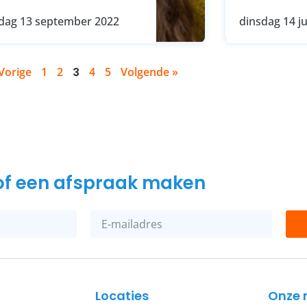
dag 13 september 2022
dinsdag 14 j
Vorige
1
2
3
4
5
Volgende »
n of een afspraak maken
Locaties
Onze 