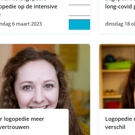
opedie op de intensive
long-covid 
e
ndag 6 maart 2023
dinsdag 18 o
r logopedie meer
Logopedie 
fvertrouwen
verschil