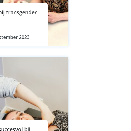
ij transgender
eptember 2023
uccesvol bij