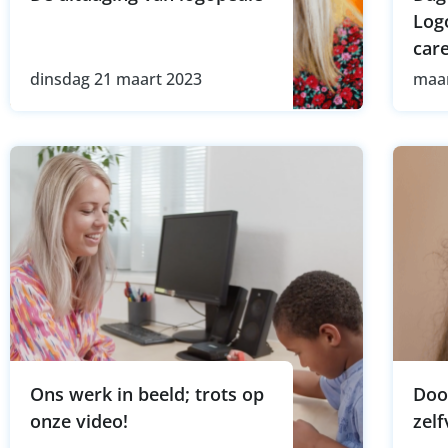
Log
car
dinsdag 21 maart 2023
maa
Ons werk in beeld; trots op
Doo
onze video!
zel