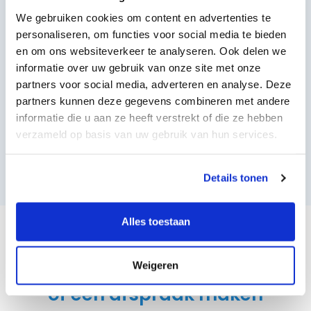
We gebruiken cookies om content en advertenties te
personaliseren, om functies voor social media te bieden
en om ons websiteverkeer te analyseren. Ook delen we
informatie over uw gebruik van onze site met onze
partners voor social media, adverteren en analyse. Deze
partners kunnen deze gegevens combineren met andere
informatie die u aan ze heeft verstrekt of die ze hebben
verzameld op basis van uw gebruik van hun services.
Details tonen
Alles toestaan
Ik wil vrijblijvend gebeld worden
Weigeren
of een afspraak maken