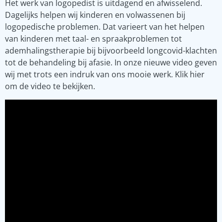
Het werk van logopedist is uitdagend en afwisselend.
Dagelijks helpen wij kinderen en volwassenen bij
logopedische problemen. Dat varieert van het helpen
van kinderen met taal- en spraakproblemen tot
ademhalingstherapie bij bijvoorbeeld longcovid-klachten
tot de behandeling bij afasie. In onze nieuwe video geven
wij met trots een indruk van ons mooie werk. Klik hier
om de video te bekijken.