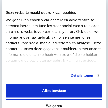
Mogelijkheden tot bijscholing
Een leuk team met diverse specialisaties
Enthousiast? Neem contact op met
Deze website maakt gebruik van cookies
Annelot!
We gebruiken cookies om content en advertenties te
personaliseren, om functies voor social media te bieden
en om ons websiteverkeer te analyseren. Ook delen we
informatie over uw gebruik van onze site met onze
partners voor social media, adverteren en analyse. Deze
partners kunnen deze gegevens combineren met andere
informatie die u aan ze heeft verstrekt of die ze hebben
verzameld op basis van uw gebruik van hun services.
Ben je enthousiast? Dan drinken we graag een kop koffie
Details tonen
met jou! Bel dan Annelot voor het maken van een
afspraak. Het telefoonnummer is 050 54 19 100.
Alles toestaan
Terug naar nieuwsoverzicht
Weigeren