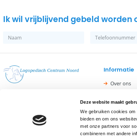
Ik wil vrijblijvend gebeld worde
Informatie
Over ons
Logopedie topzorg in Groningen
Onze werkw
en Assen.
Deze website maakt gebru
Kwaliteit
We gebruiken cookies om c
Nieuws
bieden en om ons websitev
Contact
met onze partners voor so
combineren met andere inf